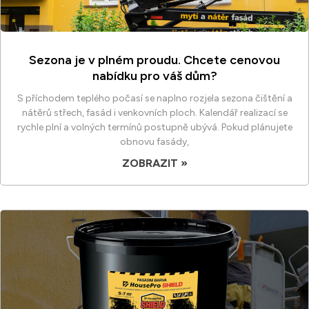
Sezona je v plném proudu. Chcete cenovou
nabídku pro váš dům?
S příchodem teplého počasí se naplno rozjela sezona čištění a
nátěrů střech, fasád i venkovních ploch. Kalendář realizací se
rychle plní a volných termínů postupně ubývá. Pokud plánujete
obnovu fasády,
ZOBRAZIT »